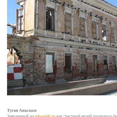
Туган Авылым
Заявленный на
trip-guide.ru
как “частный музей татарского бы