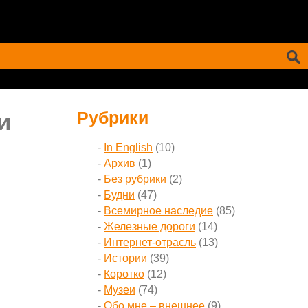
и
Рубрики
In English
(10)
Архив
(1)
Без рубрики
(2)
Будни
(47)
Всемирное наследие
(85)
Железные дороги
(14)
Интернет-отрасль
(13)
Истории
(39)
Коротко
(12)
Музеи
(74)
Обо мне – внешнее
(9)