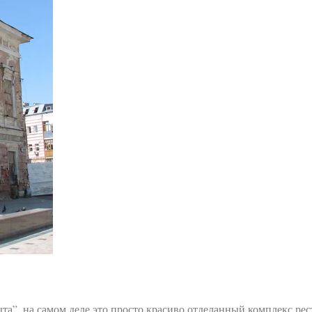
та”, на самом деле это просто красиво отделанный комплекс рес