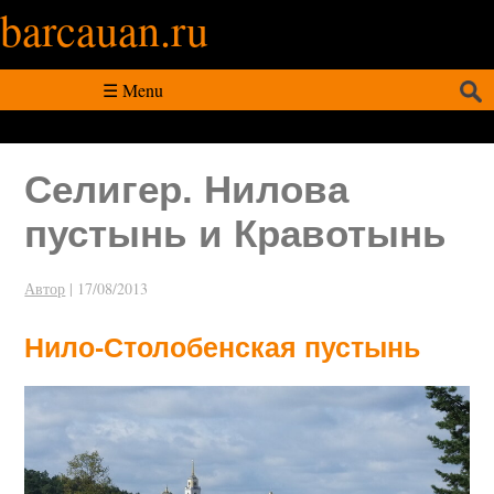
barcauan.ru
Искать:
☰ Menu
Селигер. Нилова
пустынь и Кравотынь
Автор
|
17/08/2013
Нило-Столобенская пустынь