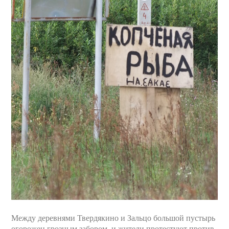
Между деревнями Твердякино и Зальцо большой пустырь
огорожен грозным забором, и жители протестуют против