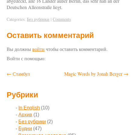
abgedeckt, alle 16 Länder außer Berlin, das sehr nah an der
Deutschen Alleenstraße liegt.
Categories:
Без рубрики
|
Comments
Оставить комментарий
Вы должны
войти
чтобы оставить комментарий.
Войти с помощью:
←
Стамбул
Magic Words by Jonah Berger
→
Рубрики
In English
(10)
Архив
(1)
Без рубрики
(2)
Будни
(47)