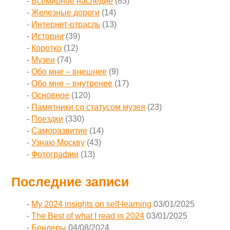
Всемирное наследие
(85)
Железные дороги
(14)
Интернет-отрасль
(13)
Истории
(39)
Коротко
(12)
Музеи
(74)
Обо мне – внешнее
(9)
Обо мне – внутренее
(17)
Основное
(120)
Памятники со статусом музея
(23)
Поездки
(330)
Саморазвитие
(14)
Узнаю Москву
(43)
Фотографии
(13)
Последние записи
My 2024 insights on self-learning
03/01/2025
The Best of what I read in 2024
03/01/2025
Бендеры
04/08/2024