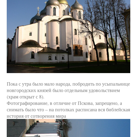
Пока с утра было мало народа, побродить по усыпальнице
новгородских князей было отдельным удовольствием
(храм открыт с 8).
Фотографирование, в отличие от Пскова, запрещено, а
снимать было что – на потолках расписана вся библейская
история от сотворения мира