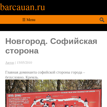
barcauan.ru
Искать:
☰ Menu
Новгород. Софийская
сторона
Автор
|
15/05/2010
Главная доминанта софийской стороны города –
безусловно, Кремль.