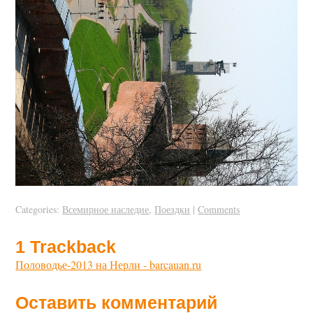
Categories:
Всемирное наследие
,
Поездки
|
Comments
1
Trackback
Половодье-2013 на Нерли - barcauan.ru
Оставить комментарий