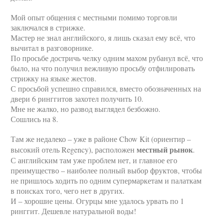
Мой опыт общения с местными помимо торговли
заключался в стрижке.
Мастер не знал английского, я лишь сказал ему всё, что
вычитал в разговорнике.
По просьбе достричь челку одним махом рубанул всё, что
было, на что получил вежливую просьбу отфилировать
стрижку на языке жестов.
С просьбой успешно справился, вместо обозначенных на
двери 6 ринггитов захотел получить 10.
Мне не жалко, но развод выглядел безбожно.
Сошлись на 8.
Там же недалеко – уже в районе Chow Kit (ориентир –
местный рынок
высокий отель Regency), расположен
.
С английским там уже проблем нет, и главное его
преимущество – наиболее полный выбор фруктов, чтобы
не пришлось ходить по одним супермаркетам и палаткам
в поисках того, чего нет в других.
И – хорошие цены. Огурцы мне удалось урвать по 1
ринггит. Дешевле натуральной воды!