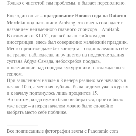
Только с чистотой там проблемы, и бывает переполнено.
празднование Нового года на Dataran
Еще один опыт –
Merdeka
под названием Ambang, что очень совпадает с
названием неизменного главного спонсора – AmBank.
В отличие от KLCC, где всё на английском для
иностранцев, здесь был совершенно малайский праздник.
Место приятное даже без концерта – сидишь-лежишь себе
на травке, наблюдаешь игру цветов на подсветке здания
султана Абдул-Самада, небоскребов поодаль,
пролетающие над городом кукурузники, наслаждаешься
теплом.
При заявленном начале в 8 вечера реально всё началось в
начале 10го, а местная публика была видимо уже в курсах
и к началу подтянулось лишь процентов 15.
Это потом, когда нужно было выбираться, пройти было
уже негде – а перед началом можно было спокойно
выбрать место себе поближе.
——————–
Все подписанные фотографии взяты с Panoramio.com