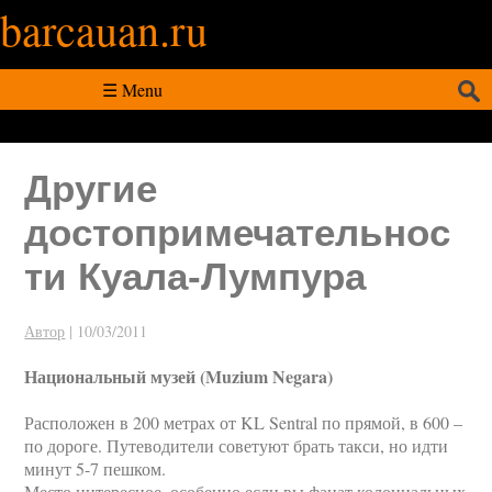
barcauan.ru
Искать:
☰ Menu
Другие
достопримечательнос
ти Куала-Лумпура
Автор
|
10/03/2011
Национальный музей (Muzium Negara)
Расположен в 200 метрах от KL Sentral по прямой, в 600 –
по дороге. Путеводители советуют брать такси, но идти
минут 5-7 пешком.
Место интересное, особенно если вы фанат колониальных