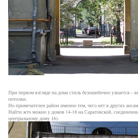
При первом взгляде на дома стиль безошибочно узнается – 
потолки.
Но примечателен район именно тем, чего нет в других ансам
Найти жто можно у домов 14-18 на Саратовской, соединенн
центральному дому 16).