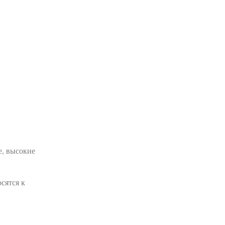
е, высокие
сятся к