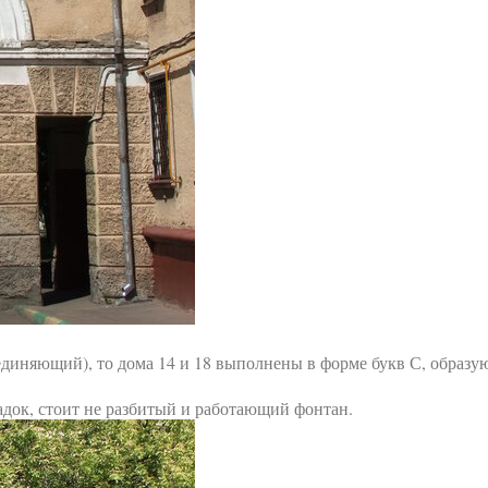
единяющий), то дома 14 и 18 выполнены в форме букв С, образ
док, стоит не разбитый и работающий фонтан.