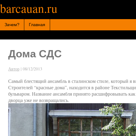
barcauan.ru
Искать:
Зачем?
Главная
Дома СДС
Автор
|
08/12/2013
Самый блестящий ансамбль в сталинском стиле, который я в
Строителей “красные дома”, находится в районе Текстильщ
бульваром. Название ансамбля принято расшифровывать как “
дворца уже не возвращались.