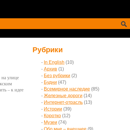
Рубрики
In English
(10)
Архив
(1)
Без рубрики
(2)
 на улице
Будни
(47)
лжским
ить – к идее
Всемирное наследие
(85)
Железные дороги
(14)
Интернет-отрасль
(13)
Истории
(39)
Коротко
(12)
Музеи
(74)
Обо мне – внешнее
(9)