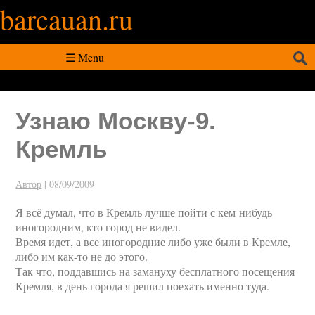
barcauan.ru
Искать:
☰ Menu
Узнаю Москву-9.
Кремль
Автор
|
08/09/2009
Я всё думал, что в Кремль лучше пойти с кем-нибудь
иногородним, кто город не видел.
Время идет, а все иногородние либо уже были в Кремле,
либо им как-то не до этого.
Так что, поддавшись на замануху бесплатного посещения
Кремля, в день города я решил поехать именно туда.