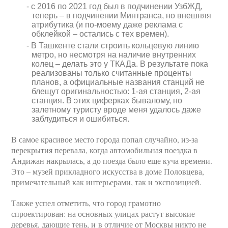
с 2016 по 2021 год был в подчинении УзбЖД,
теперь – в подчинении Минтранса, но внешняя
атрибутика (и по-моему даже реклама с
обклейкой – остались с тех времен).
В Ташкенте стали строить кольцевую линию
метро, но несмотря на наличие внутренних
колец – делать это у ТКАДа. В результате пока
реализованы только считанные проценты
планов, а официальные названия станций не
блещут оригинальностью: 1-ая станция, 2-ая
станция. В этих циферках бывалому, но
залетному туристу вроде меня удалось даже
заблудиться и ошибиться.
В самое красивое место города попал случайно, из-за
перекрытия перевала, когда автомобильная поездка в
Андижан накрылась, а до поезда было еще куча времени.
Это – музей прикладного искусства в доме Половцева,
примечательный как интерьерами, так и экспозицией.
Также успел отметить, что город грамотно
спроектирован: на основных улицах растут высокие
деревья, дающие тень, и в отличие от Москвы никто не