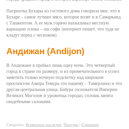
Патриотка Бухары из гостевого дома говорила мне, что в
Бухаре – самое лучшее мясо, которое возят и в Самарканд
с Ташкентом. А ее муж горячо нахваливал местную
вариацию плова – ош софи (интернет пишет, что туда не
кладут перец с чесноком).
Андижан (Andijon)
В Андижане я пробыл лишь одну ночь. Это четвертый
город в стране по размеру, и из примечательного я успел
заметить только ночную подсветку над широким
проспектом Амира Темура (по нашему – Тамерлана) и что
другая центральная улица, Бабура (основателя Империи
Великих Моголов и уроженца города), сплошь занята
свадебными салонами.
Categories:
Всемирное наследие
,
Поездки
|
Comments