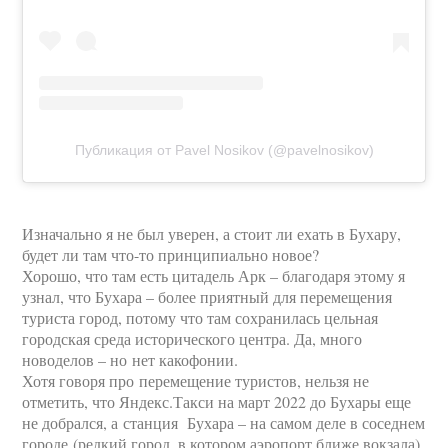
Публикация от Pavel Nosikov (@pavelnosikov)
Изначально я не был уверен, а стоит ли ехать в Бухару,
будет ли там что-то принципиально новое?
Хорошо, что там есть цитадель Арк – благодаря этому я
узнал, что Бухара – более приятный для перемещения
туриста город, потому что там сохранилась цельная
городская среда исторического центра. Да, много
новоделов – но нет какофонии.
Хотя говоря про перемещение туристов, нельзя не
отметить, что Яндекс.Такси на март 2022 до Бухары еще
не добрался, а станция Бухара – на самом деле в соседнем
городе (редкий город, в котором аэропорт ближе вокзала).