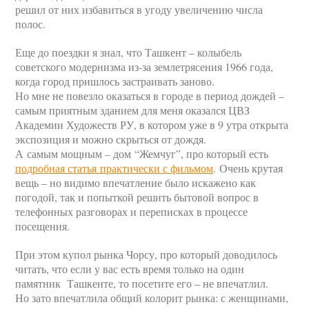
решил от них избавиться в угоду увеличению числа
полос.
Еще до поездки я знал, что Ташкент – колыбель
советского модернизма из-за землетрясения 1966 года,
когда город пришлось застраивать заново.
Но мне не повезло оказаться в городе в период дождей –
самым приятным зданием для меня оказался ЦВЗ
Академии Художеств РУ, в котором уже в 9 утра открыта
экспозиция и можно скрыться от дождя.
А самым мощным – дом “Жемчуг”, про который есть
подробная статья практически с фильмом
. Очень крутая
вещь – но видимо впечатление было искажено как
погодой, так и попыткой решить бытовой вопрос в
телефонных разговорах и переписках в процессе
посещения.
При этом купол рынка Чорсу, про который доводилось
читать, что если у вас есть время только на один
памятник Ташкенте, то посетите его – не впечатлил.
Но зато впечатлила общий колорит рынка: с женщинами,