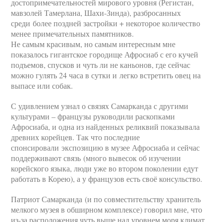
достопримечательностей мирового уровня (Регистан,
мавзолей Тамерлана, Шахи-Зинда), разбросанных
среди более поздней застройки + некоторое количество
менее примечательных памятников.
Не самым красивым, но самым интересным мне
показалось гигантское городище Афросиаб с его кучей
подъемов, спусков и чуть ли не каньонов, где сейчас
можно гулять 24 часа в сутки и легко встретить овец на
выпасе или собак.
С удивлением узнал о связях Самарканда с другими
культурами – французы руководили раскопками
Афросиаба, и одна из найденных реликвий показывала
древних корейцев. Так что последние
спонсировали экспозицию в музее Афросиаба и сейчас
поддерживают связь (много вывесок об изучении
корейского языка, люди уже во втором поколении едут
работать в Корею), а у французов есть своё консульство.
Патриот Самарканда (и по совместительству хранитель
мелкого музея в обширном комплексе) говорил мне, что
из-за расположения чуть выше над уровнем моря климат