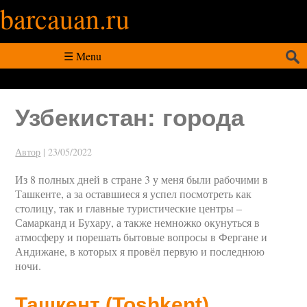
barcauan.ru
Искать:
☰ Menu
Узбекистан: города
Автор
|
23/05/2022
Из 8 полных дней в стране 3 у меня были рабочими в
Ташкенте, а за оставшиеся я успел посмотреть как
столицу, так и главные туристические центры –
Самарканд и Бухару, а также немножко окунуться в
атмосферу и порешать бытовые вопросы в Фергане и
Андижане, в которых я провёл первую и последнюю
ночи.
Ташкент (Toshkent)