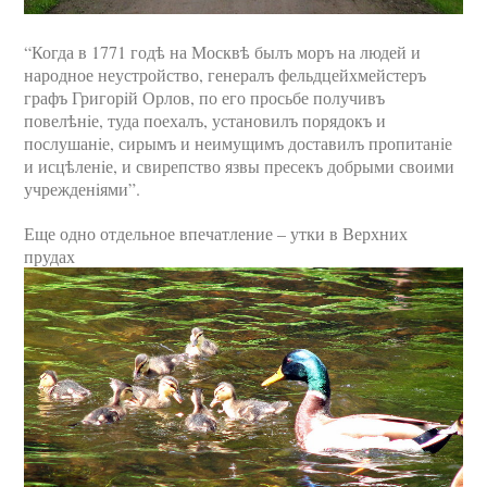
“Когда в 1771 годѣ на Москвѣ былъ моръ на людей и
народное неустройство, генералъ фельдцейхмейстеръ
графъ Григорiй Орлов, по его просьбе получивъ
повелѣнiе, туда поехалъ, установилъ порядокъ и
послушанiе, сирымъ и неимущимъ доставилъ пропитанiе
и исцѣленiе, и свирепство язвы пресекъ добрыми своими
учрежденiями”.
Еще одно отдельное впечатление – утки в Верхних
прудах