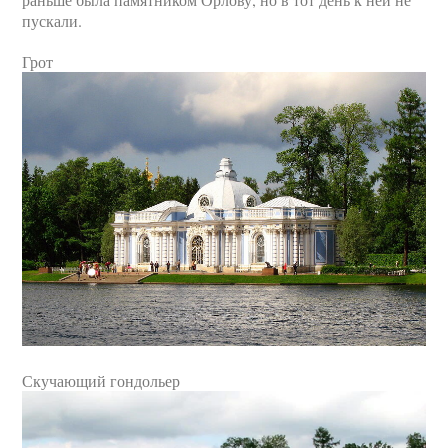
пускали.
Грот
Скучающий гондольер