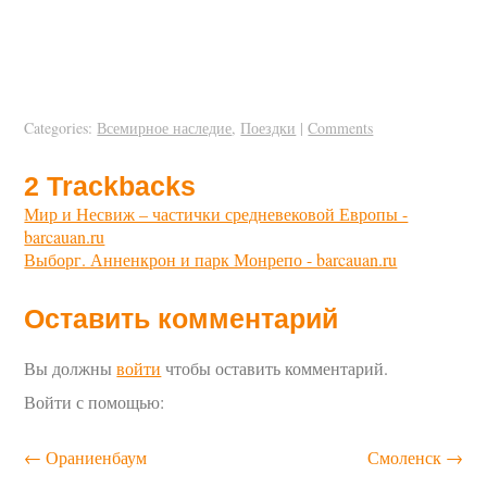
Categories:
Всемирное наследие
,
Поездки
|
Comments
2
Trackbacks
Мир и Несвиж – частички средневековой Европы -
barcauan.ru
Выборг. Анненкрон и парк Монрепо - barcauan.ru
Оставить комментарий
Вы должны
войти
чтобы оставить комментарий.
Войти с помощью:
←
Ораниенбаум
Смоленск
→