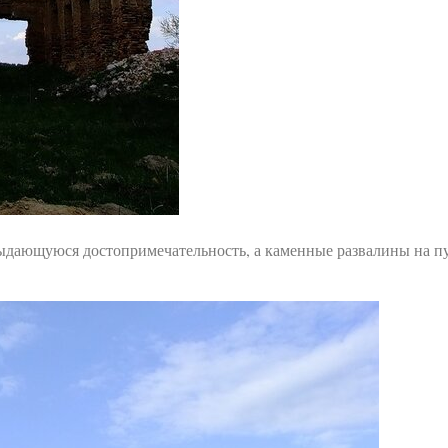
выдающуюся достопримечательность, а каменные развалины на п