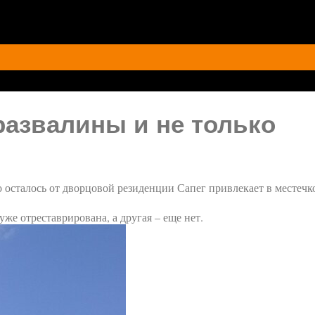
азвалины и не только
 осталось от дворцовой резиденции Сапег привлекает в местечк
уже отреставрирована, а другая – еще нет.