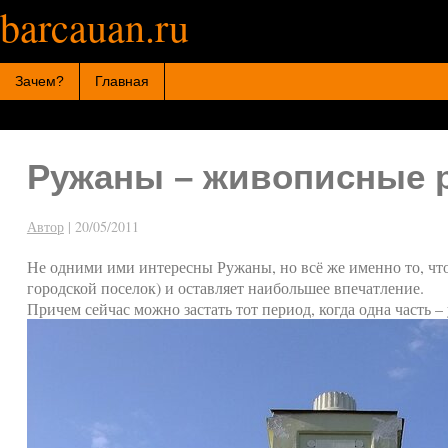
barcauan.ru
Искать:
Зачем?
Главная
Ружаны – живописные р
Автор
|
20/05/2011
Не одними ими интересны Ружаны, но всё же именно то, что
городской поселок) и оставляет наибольшее впечатление.
Причем сейчас можно застать тот период, когда одна часть – 