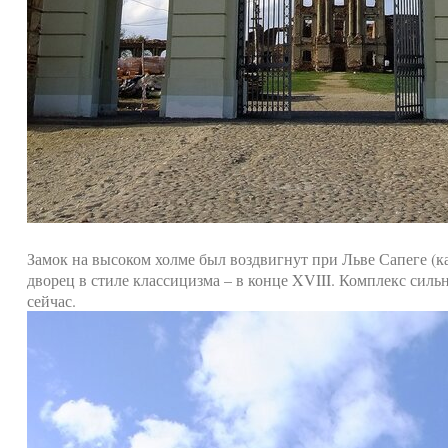
Замок на высоком холме был воздвигнут при Льве Сапеге (ка
дворец в стиле классицизма – в конце XVIII. Комплекс силь
сейчас.