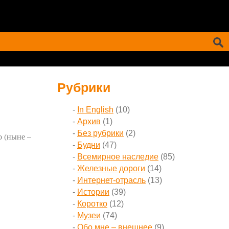
Рубрики
In English
(10)
Архив
(1)
Без рубрики
(2)
о (ныне –
Будни
(47)
Всемирное наследие
(85)
Железные дороги
(14)
Интернет-отрасль
(13)
Истории
(39)
Коротко
(12)
Музеи
(74)
Обо мне – внешнее
(9)