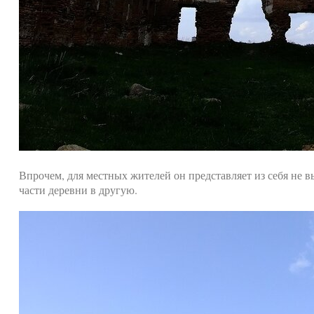
Впрочем, для местных жителей он представляет из себя не 
части деревни в другую.