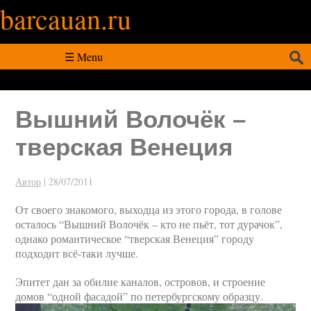
barcauan.ru
Искать:
☰ Menu
Вышний Волочёк –
тверская Венеция
Автор
|
28/07/2011
От своего знакомого, выходца из этого города, в голове
осталось “Вышний Волочёк – кто не пьёт, тот дурачок”,
однако романтическое “тверская Венеция” городу
подходит всё-таки лучше.
Эпитет дан за обилие каналов, островов, и строение
домов “одной фасадой” по петербургскому образцу.