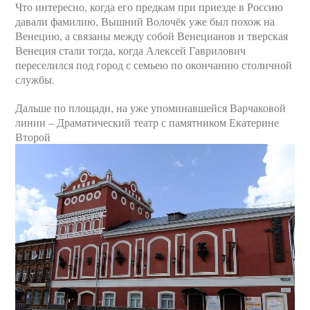
Что интересно, когда его предкам при приезде в Россию
давали фамилию, Вышний Волочёк уже был похож на
Венецию, а связаны между собой Венецианов и тверская
Венеция стали тогда, когда Алексей Гаврилович
переселился под город с семьею по окончанию столичной
службы.
Дальше по площади, на уже упоминавшейся Варчаковой
линии – Драматический театр с памятником Екатерине
Второй