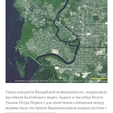
Город находится Валдайской возвышенности, водоразделе
бассейнов Балтийского моря+ Ладоги и бассейна Волги.
Указом Петра Первого для облегчения сообщения между
морями была построена Вышневолоцкая водная система с
многочисленными каналами.