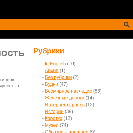
ность
Рубрики
In English
(10)
Архив
(1)
Без рубрики
(2)
егионов.
Будни
(47)
лярностью
Всемирное наследие
(86)
Железные дороги
(14)
Интернет-отрасль
(13)
Истории
(39)
Коротко
(12)
Музеи
(74)
Обо мне – внешнее
(9)