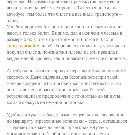
через час. Не самый приятный промежуток, даже если
регистрация на рейс уже прошла. Так что я поехал на
автобусе, тем более что билет на все виды транспорта –
один.
У кабин водителей злостно написано, что сдачи они не
дают, а только билет. Видимо, для накопления чаевых в
размере 0,60 злотых при стоимости билета в 4,40 (в
сингапурской
манере). Хорошо, что водитель, у которого
покупал билет я, по-азиатски плевал на эти правила и
выдал мне 60 грошей, как и полагается, вместе с билетом.
Автобусы носятся по городу с нереальной маршруточной
скоростью. Даже сидячим для безопасности при такой
манере вождения я бы посоветовал пристегиваться. Но
она – заложена в расписание, иначе как бы мой
встречающий не предположил с точностью до минуты,
когда я окажусь на нужной остановке.
Удобная штука – табло, указывающее на ход следования
по маршруту (проеханные остановки – серые, оставшиеся
– черные), похожее на аналог в вагонах «Яуза» в
московском метро. Удобно для иностранца – если