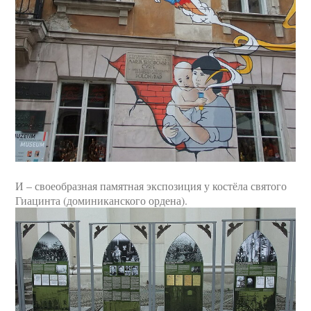
И – своеобразная памятная экспозиция у костёла святого
Гиацинта (доминиканского ордена).