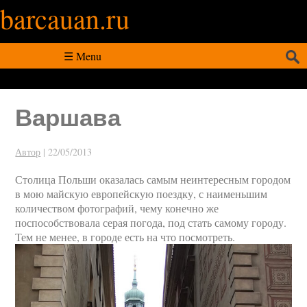
barcauan.ru
Искать:
☰ Menu
Варшава
Автор
|
22/05/2013
Столица Польши оказалась самым неинтересным городом
в мою майскую европейскую поездку, с наименьшим
количеством фотографий, чему конечно же
поспособствовала серая погода, под стать самому городу.
Тем не менее, в городе есть на что посмотреть.