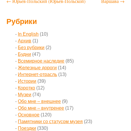
←
Юрьев-Польский (Юрьев-Польской)
Варшава
→
Рубрики
In English
(10)
Архив
(1)
Без рубрики
(2)
Будни
(47)
Всемирное наследие
(85)
Железные дороги
(14)
Интернет-отрасль
(13)
Истории
(39)
Коротко
(12)
Музеи
(74)
Обо мне – внешнее
(9)
Обо мне – внутренее
(17)
Основное
(120)
Памятники со статусом музея
(23)
Поездки
(330)