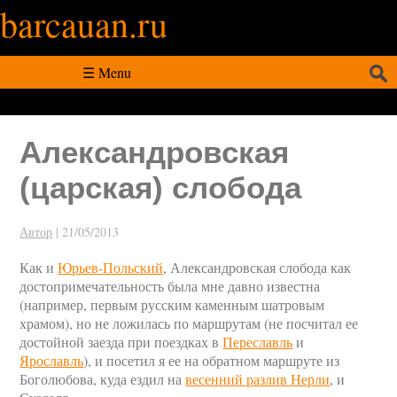
barcauan.ru
Искать:
☰ Menu
Александровская
(царская) слобода
Автор
|
21/05/2013
Как и
Юрьев-Польский
, Александровская слобода как
достопримечательность была мне давно известна
(например, первым русским каменным шатровым
храмом), но не ложилась по маршрутам (не посчитал ее
достойной заезда при поездках в
Переславль
и
Ярославль
), и посетил я ее на обратном маршруте из
Боголюбова, куда ездил на
весенний разлив Нерли
, и