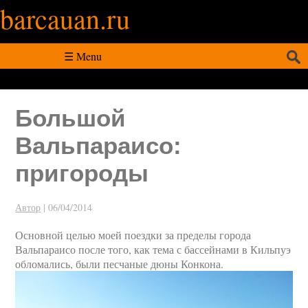
barcauan.ru
Искать:
☰ Menu
Большой
Вальпараисо:
пригороды
Автор
|
06/04/2014
Основной целью моей поездки за пределы города
Вальпараисо после того, как тема с бассейнами в Кильпуэ
обломались, были песчаные дюны Конкона.