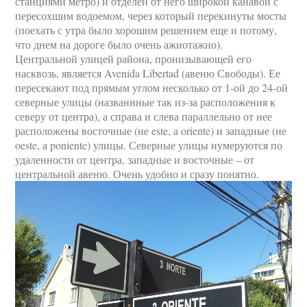
станциями метро) и отделен от него широкой канавой с
пересохшим водоемом, через который перекинуты мосты
(поехать с утра было хорошим решением еще и потому,
что днем на дороге было очень ажиотажно).
Центральной улицей района, пронизывающей его
насквозь, является Avenida Libertad (авеню Свободы). Ее
пересекают под прямым углом несколько от 1-ой до 24-ой
северные улицы (названнные так из-за расположения к
северу от центра), а справа и слева параллельно от нее
расположены восточные (не este, а oriente) и западные (не
oeste, а poniente) улицы. Северные улицы нумеруются по
удаленности от центра, западные и восточные – от
центральной авеню. Очень удобно и сразу понятно.