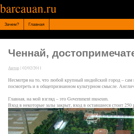
barcauan.ru
Искать:
Зачем?
Главная
Ченнай, достопримечат
Автор
|
02/02/2011
Несмотря на то, что любой крупный индийский город – сам п
посмотреть и в общепризнанном культурном смысле. Англича
Главная, на мой взгляд – это Government museum.
Вход в некоторые залы закрыт, вход в оставшиеся стоит 250 