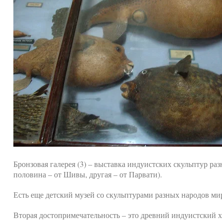
Бронзовая галерея (3) – выставка индуистских скульптур раз
половина – от Шивы, другая – от Парвати).
Есть еще детский музей со скульптурами разных народов мир
Вторая достопримечательность – это древний индуистский хра