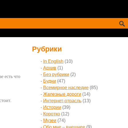
Рубрики
In English
(10)
Архив
(1)
Без рубрики
(2)
е есть что
Будни
(47)
Всемирное наследие
(85)
Железные дороги
(14)
стоит.
Интернет-отрасль
(13)
Истории
(39)
Коротко
(12)
Музеи
(74)
Обо мне – внешнее
(9)