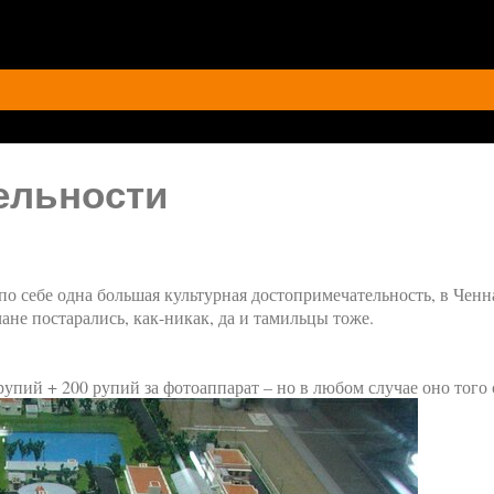
ельности
о себе одна большая культурная достопримечательность, в Ченна
не постарались, как-никак, да и тамильцы тоже.
рупий + 200 рупий за фотоаппарат – но в любом случае оно того 