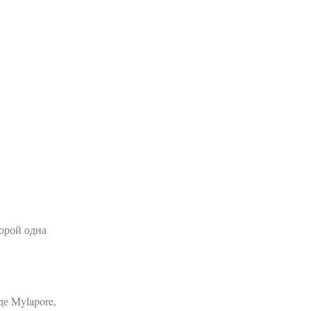
торой одна
де Mylapore,