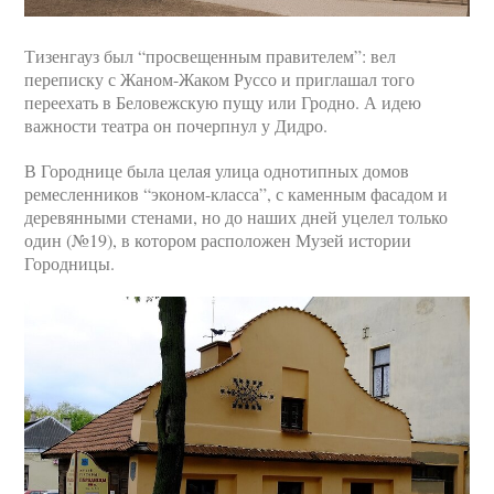
Тизенгауз был “просвещенным правителем”: вел
переписку с Жаном-Жаком Руссо и приглашал того
переехать в Беловежскую пущу или Гродно. А идею
важности театра он почерпнул у Дидро.
В Городнице была целая улица однотипных домов
ремесленников “эконом-класса”, с каменным фасадом и
деревянными стенами, но до наших дней уцелел только
один (№19), в котором расположен Музей истории
Городницы.