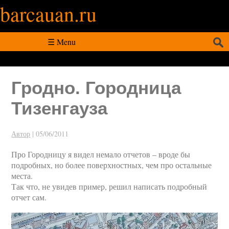
barcauan.ru
Искать:
☰ Menu
Гродно. Городница
Тизенгауза
Автор
|
05/06/2011
Про Городницу я видел немало отчетов – вроде бы
подробных, но более поверхностных, чем про остальные
места.
Так что, не увидев пример, решил написать подробный
отчет сам.