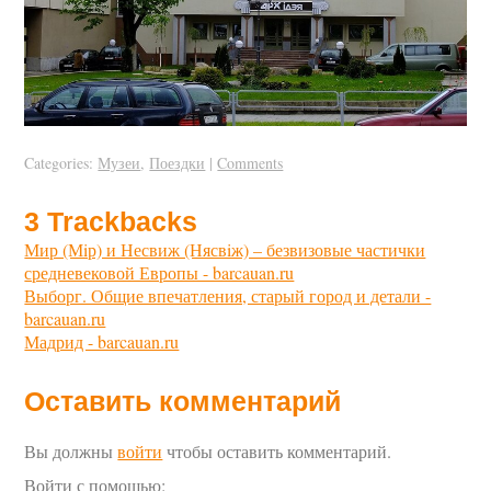
Categories:
Музеи
,
Поездки
|
Comments
3
Trackbacks
Мир (Мiр) и Несвиж (Нясвiж) – безвизовые частички
средневековой Европы - barcauan.ru
Выборг. Общие впечатления, старый город и детали -
barcauan.ru
Мадрид - barcauan.ru
Оставить комментарий
Вы должны
войти
чтобы оставить комментарий.
Войти с помощью: