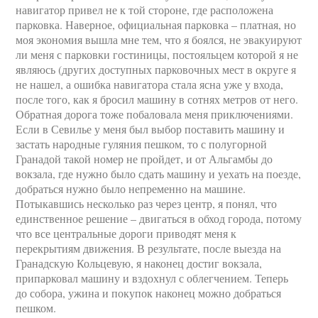
навигатор привел не к той стороне, где расположена
парковка. Наверное, официальная парковка – платная, но
моя экономия вышла мне тем, что я боялся, не эвакуируют
ли меня с парковки гостиницы, постояльцем которой я не
являюсь (других доступных парковочных мест в округе я
не нашел, а ошибка навигатора стала ясна уже у входа,
после того, как я бросил машину в сотнях метров от него.
Обратная дорога тоже побаловала меня приключениями.
Если в Севилье у меня был выбор поставить машину и
застать народные гуляния пешком, то с полугорной
Гранадой такой номер не пройдет, и от Альгамбы до
вокзала, где нужно было сдать машину и уехать на поезде,
добраться нужно было непременно на машине.
Потыкавшись несколько раз через центр, я понял, что
единственное решение – двигаться в обход города, потому
что все центральные дороги приводят меня к
перекрытиям движения. В результате, после выезда на
Гранадскую Кольцевую, я наконец достиг вокзала,
припарковал машину и вздохнул с облегчением. Теперь
до собора, ужина и покупок наконец можно добраться
пешком.