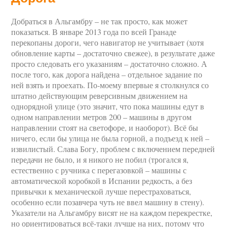
Добраться в Альгамбру – не так просто, как может
показаться. В январе 2013 года по всей Гранаде
перекопаны дороги, чего навигатор не учитывает (хотя
обновление карты – достаточно свежее), в результате даже
просто следовать его указаниям – достаточно сложно. А
после того, как дорога найдена – отдельное задание по
ней взять и проехать. По-моему впервые я столкнулся со
штатно действующим реверсивным движением на
однорядной улице (это значит, что пока машины едут в
одном направлении метров 200 – машины в другом
направлении стоят на светофоре, и наоборот). Всё бы
ничего, если бы улица не была горной, а подъезд к ней –
извилистый. Слава Богу, проблем с включением передней
передачи не было, и я никого не побил (трогался я,
естественно с ручника с перегазовкой – машины с
автоматической коробкой в Испании редкость, а без
привычки к механической лучше перестраховаться,
особенно если позавчера чуть не ввел машину в стену).
Указатели на Альгамбру висят не на каждом перекрестке,
но ориентироваться всё-таки лучше на них, потому что