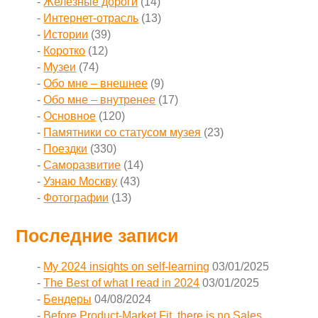
Железные дороги
(14)
Интернет-отрасль
(13)
Истории
(39)
Коротко
(12)
Музеи
(74)
Обо мне – внешнее
(9)
Обо мне – внутренее
(17)
Основное
(120)
Памятники со статусом музея
(23)
Поездки
(330)
Саморазвитие
(14)
Узнаю Москву
(43)
Фотографии
(13)
Последние записи
My 2024 insights on self-learning
03/01/2025
The Best of what I read in 2024
03/01/2025
Бендеры
04/08/2024
Before Product-Market Fit, there is no Sales