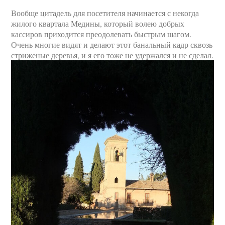
Вообще цитадель для посетителя начинается с некогда
жилого квартала Медины, который волею добрых
кассиров приходится преодолевать быстрым шагом.
Очень многие видят и делают этот банальный кадр сквозь
стриженые деревья, и я его тоже не удержался и не сделал.