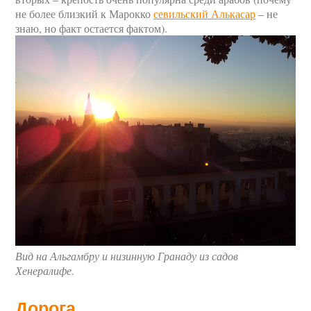
не более близкий к Марокко
севильский Алькасар
– не
знаю, но факт остается фактом).
Вид на Альгамбру и низинную Гранаду из садов
Хенералифе
.
Дорога