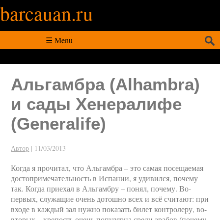
barcauan.ru
Искать:
☰ Menu
Альгамбра (Alhambra)
и сады Хенералифе
(Generalife)
Автор
|
11/03/2013
Когда я прочитал, что Альгамбра – это самая посещаемая
достопримечательность в Испании, я удивился, почему
так. Когда приехал в Альгамбру – понял, почему. Во-
первых, служащие очень дотошно всех и всё считают: при
входе в каждый зал нужно показать билет контролеру, во-
вторых – крепость очень популярна среди арабов (почему