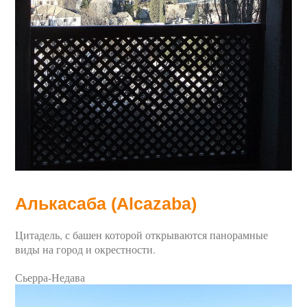
Алькасаба (Alcazaba)
Цитадель, с башен которой открываются панорамные
виды на город и окрестности.
Сьерра-Недава