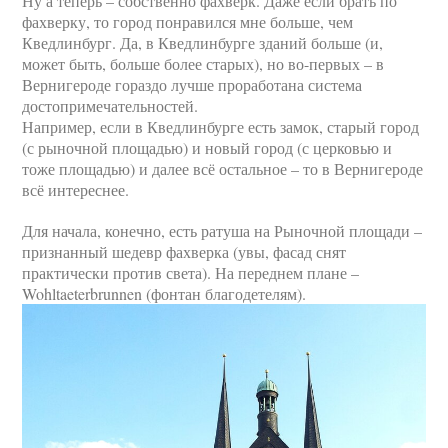
Ну а теперь – собственно фахверк. Даже если брать по
фахверку, то город понравился мне больше, чем
Кведлинбург. Да, в Кведлинбурге зданий больше (и,
может быть, больше более старых), но во-первых – в
Вернигероде гораздо лучше проработана система
достопримечательностей.
Например, если в Кведлинбурге есть замок, старый город
(с рыночной площадью) и новый город (с церковью и
тоже площадью) и далее всё остальное – то в Вернигероде
всё интереснее.
Для начала, конечно, есть ратуша на Рыночной площади –
признанный шедевр фахверка (увы, фасад снят
практически против света). На переднем плане –
Wohltaeterbrunnen (фонтан благодетелям).