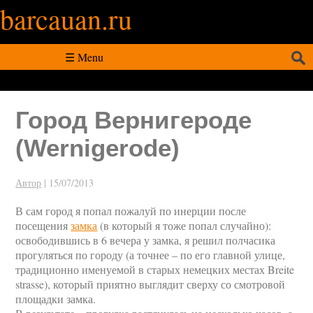
barcauan.ru
Искать:
☰ Menu
Город Вернигероде
(Wernigerode)
Автор
|
15/07/2013
В сам город я попал пожалуй по инерции после
посещения
замка
(в который я тоже попал случайно):
освободившись в 6 вечера у замка, я решил полчасика
прогуляться по городу (а точнее – по его главной улице,
традиционно именуемой в старых немецких местах Breite
strasse), который приятно выглядит сверху со смотровой
площадки замка.