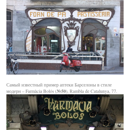
Самый известный пример аптеки Барселоны в стиле
№50
модерн – Farmàcia Bolós (
), Rambla de Catalunya, 77.