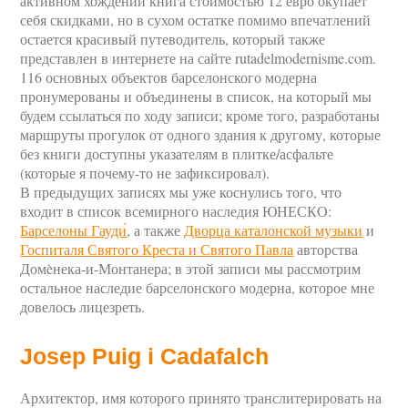
активном хождении книга стоимостью 12 евро окупает
себя скидками, но в сухом остатке помимо впечатлений
остается красивый путеводитель, который также
представлен в интернете на сайте rutadelmodernisme.com.
116 основных объектов барселонского модерна
пронумерованы и объединены в список, на который мы
будем ссылаться по ходу записи; кроме того, разработаны
маршруты прогулок от одного здания к другому, которые
без книги доступны указателям в плитке/асфальте
(которые я почему-то не зафиксировал).
В предыдущих записях мы уже коснулись того, что
входит в список всемирного наследия ЮНЕСКО:
Барселоны Гауди́
, а также
Дворца каталонской музыки
и
Госпиталя Святого Креста и Святого Павла
авторства
Домèнека-и-Монтанера; в этой записи мы рассмотрим
остальное наследие барселонского модерна, которое мне
довелось лицезреть.
Josep Puig i Cadafalch
Архитектор, имя которого принято транслитерировать на