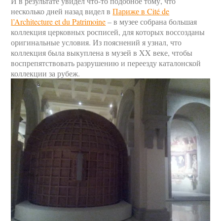
И в результате увидел что-то подобное тому, что
несколько дней назад видел в
Париже в Cité de
l’Architecture et du Patrimoine
– в музее собрана большая
коллекция церковных росписей, для которых воссозданы
оригинальные условия. Из пояснений я узнал, что
коллекция была выкуплена в музей в XX веке, чтобы
воспрепятствовать разрушению и переезду каталонской
коллекции за рубеж.