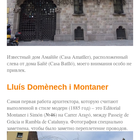
Известный дом Амаййе (Casa Amatller), расположенный
слева от дома Байё (Casa Batlló), моего внимания особо не
привлек.
Lluís Domènech i Montaner
Самая первая работа архитектора, которую считают
выполенной в стиле модерн (1885 год) – это Editorial
№46
Montaner i Simón (
) на Сarrer Aragó, между Passeig de
Gràcia и Rambla de Catalunya. Фотография специально
заметнена, чтобы было заметно переплетение проводов.