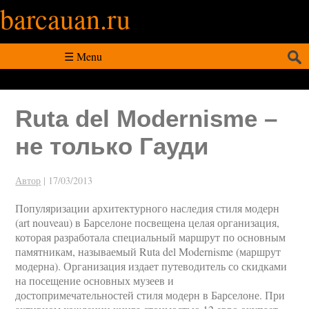
barcauan.ru
Искать:
☰ Menu
Ruta del Modernisme –
не только Гауди
Автор
|
17/03/2013
Популяризации архитектурного наследия стиля модерн
(art nouveau) в Барселоне посвещена целая организация,
которая разработала специальный маршрут по основным
памятникам, называемый Ruta del Modernisme (маршрут
модерна). Организация издает путеводитель со скидками
на посещение основных музеев и
достопримечательностей стиля модерн в Барселоне. При