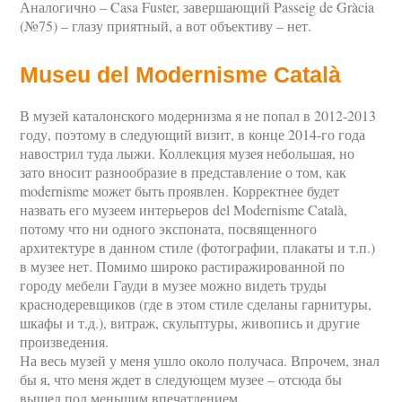
Аналогично – Casa Fuster, завершающий Passeig de Gràcia
(№75) – глазу приятный, а вот объективу – нет.
Museu del Modernisme Català
В музей каталонского модернизма я не попал в 2012-2013
году, поэтому в следующий визит, в конце 2014-го года
навострил туда лыжи. Коллекция музея небольшая, но
зато вносит разнообразие в представление о том, как
modernisme может быть проявлен. Корректнее будет
назвать его музеем интерьеров del Modernisme Català,
потому что ни одного экспоната, посвященного
архитектуре в данном стиле (фотографии, плакаты и т.п.)
в музее нет. Помимо широко растиражированной по
городу мебели Гауди в музее можно видеть труды
краснодеревщиков (где в этом стиле сделаны гарнитуры,
шкафы и т.д.), витраж, скульптуры, живопись и другие
произведения.
На весь музей у меня ушло около получаса. Впрочем, знал
бы я, что меня ждет в следующем музее – отсюда бы
вышел под меньшим впечатлением.